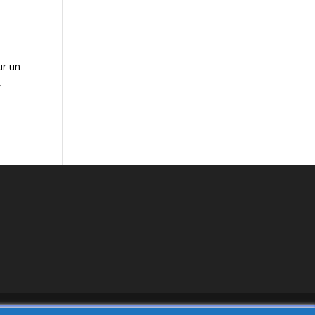
ur un
,