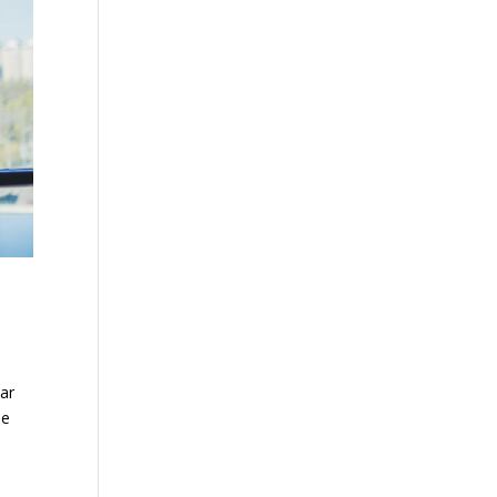
par
·e